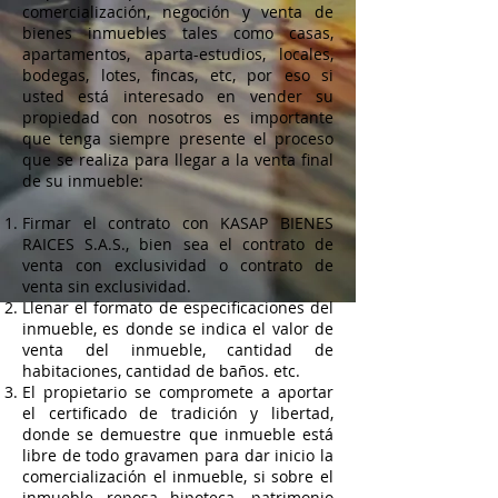
comercialización, negoción y venta de
bienes inmuebles tales como casas,
apartamentos, aparta-estudios, locales,
bodegas, lotes, fincas, etc, por eso si
usted está interesado en vender su
propiedad con nosotros es importante
que tenga siempre presente el proceso
que se realiza para llegar a la venta final
de su inmueble:
Firmar el contrato con KASAP BIENES
RAICES S.A.S., bien sea el contrato de
venta con exclusividad o contrato de
venta sin exclusividad.
Llenar el formato de especificaciones del
inmueble, es donde se indica el valor de
venta del inmueble, cantidad de
habitaciones, cantidad de baños. etc.
El propietario se compromete a aportar
el certificado de tradición y libertad,
donde se demuestre que inmueble está
libre de todo gravamen para dar inicio la
comercialización el inmueble, si sobre el
inmueble reposa hipoteca, patrimonio