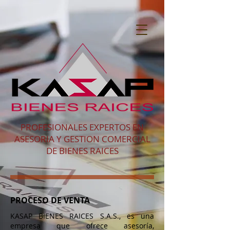
PROFESIONALES EXPERTOS EN
ASESORIA Y GESTION COMERCIAL
DE BIENES RAICES
PROCESO DE VENTA
KASAP BIENES RAICES S.A.S., es una
empresa que ofrece asesoría,