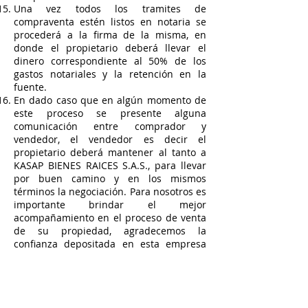
Una vez todos los tramites de
compraventa estén listos en notaria se
procederá a la firma de la misma, en
donde el propietario deberá llevar el
dinero correspondiente al 50% de los
gastos notariales y la retención en la
fuente.
En dado caso que en algún momento de
este proceso se presente alguna
comunicación entre comprador y
vendedor, el vendedor es decir el
propietario deberá mantener al tanto a
KASAP BIENES RAICES S.A.S., para llevar
por buen camino y en los mismos
términos la negociación. Para nosotros es
importante brindar el mejor
acompañamiento en el proceso de venta
de su propiedad, agradecemos la
confianza depositada en esta empresa
que es de todos y para todos.
En el caso de retracto de la venta del
inmueble luego que la inmobiliaria haya
adelantado alguno de los procesos antes